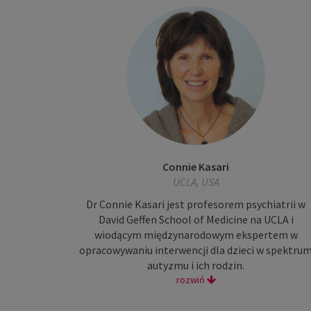
Connie Kasari
UCLA, USA
Dr Connie Kasari jest profesorem psychiatrii w
David Geffen School of Medicine na UCLA i
wiodącym międzynarodowym ekspertem w
opracowywaniu interwencji dla dzieci w spektru
autyzmu i ich rodzin.
rozwiń