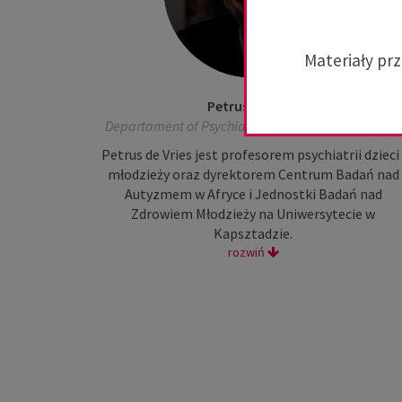
Materiały pr
Petrus de Vries
Departament of Psychiatry and Mental Health, RPA
Petrus de Vries jest profesorem psychiatrii dzieci 
młodzieży oraz dyrektorem Centrum Badań nad
Autyzmem w Afryce i Jednostki Badań nad
Zdrowiem Młodzieży na Uniwersytecie w
Kapsztadzie.
rozwiń