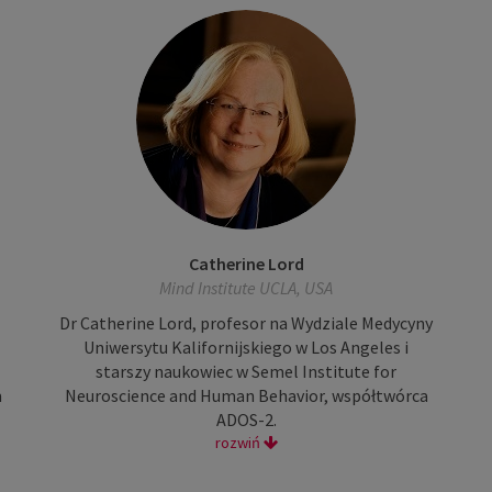
Catherine Lord
Mind Institute UCLA, USA
Dr Catherine Lord, profesor na Wydziale Medycyny
Uniwersytu Kalifornijskiego w Los Angeles i
starszy naukowiec w Semel Institute for
m
Neuroscience and Human Behavior, współtwórca
ADOS-2.
rozwiń