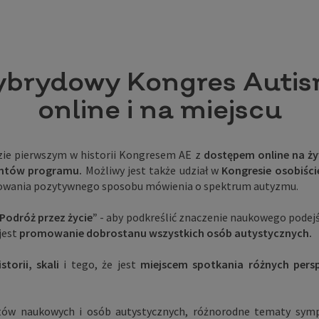
ybrydowy Kongres Autis
online i na miejscu
ie pierwszym w historii Kongresem AE z
dostępem online na żyw
entów programu.
Możliwy jest także udział w
Kongresie osobiści
omowania pozytywnego sposobu mówienia o spektrum autyzmu.
Podróż przez życie”
- aby podkreślić znaczenie naukowego podej
jest
promowanie dobrostanu wszystkich osób autystycznych.
istorii, skali
i tego, że jest
miejscem spotkania
różnych pers
etów naukowych i osób autystycznych, różnorodne tematy symp