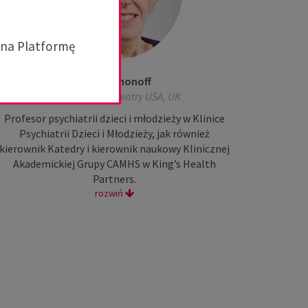
 na Platformę
Emily Simonoff
Institute of Psychiatry USA, UK
Profesor psychiatrii dzieci i młodzieży w Klinice
Psychiatrii Dzieci i Młodzieży, jak również
kierownik Katedry i kierownik naukowy Klinicznej
Akademickiej Grupy CAMHS w King’s Health
Partners.
rozwiń