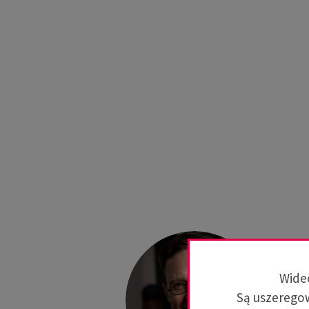
Wideo
Są uszeregow