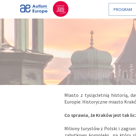
Włącz
PROGRAM
ułatwienia
dostępu
Miasto z tysiącletnią historią, 
Europie. Historyczne miasto Krak
Co sprawia, że Kraków jest tak l
Miliony turystów z Polski i zagran
zabytkowy kompleks, na który s