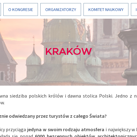
O KONGRESIE
ORGANIZATORZY
KOMITET NAUKOWY
KRAKÓW
dawna siedziba polskich królów i dawna stolica Polski. Jedno z 
ów.
icznie odwiedzany przez turystów z całego Świata?
icy przyciąga
jedyna w swoim rodzaju atmosfera
i największy w 
kłada się ponad
6000 bezcennych obiektów architektoniczny