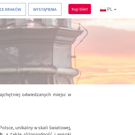
PL
Kup bilet
ICE KRAKÓW
WYSTĄPIENIA
najchętniej odwiedzanych miejsc w
Polsce, unikalny w skali światowej,
ch
, a także różnorodność i wysoki