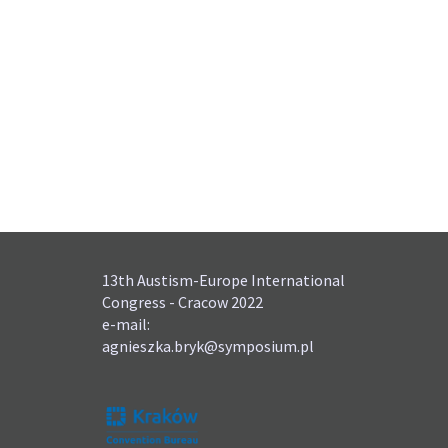
13th Austism-Europe International
Congress - Cracow 2022
e-mail:
agnieszka.bryk@symposium.pl