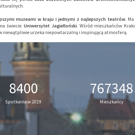
lturalnych.
epszymi muzeami w kraju i jednymi z najlepszych teatrów
. Ma
na świecie:
Uniwersytet Jagielloński
. Wśród mieszkańców Krako
w niewątpliwie urzeka niepowtarzalną i inspirującą atmosferą.
8400
767348
Spotkania w 2019
Mieszkańcy