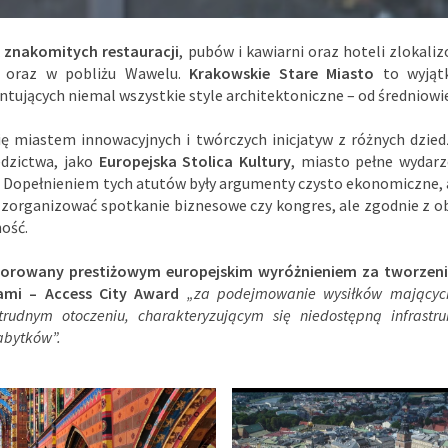
 znakomitych restauracji
, pubów i kawiarni oraz hoteli zlokali
ta oraz w pobliżu Wawelu.
Krakowskie Stare Miasto
to wyjątk
tujących niemal wszystkie style architektoniczne – od średniowi
ię miastem innowacyjnych i twórczych inicjatyw z różnych dzied
edzictwa, jako
Europejska Stolica Kultury
, miasto pełne wydarz
. Dopełnieniem tych atutów były argumenty czysto ekonomiczne, 
o zorganizować spotkanie biznesowe czy kongres, ale zgodnie z 
ość.
rowany prestiżowym europejskim wyróżnieniem za tworzenie 
ami – Access City Award
„za podejmowanie wysiłków mających
trudnym otoczeniu, charakteryzującym się niedostępną infrast
abytków”.