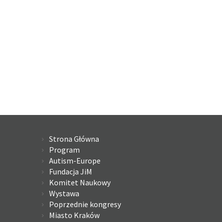
Strona Główna
Program
Autism-Europe
Fundacja JiM
Komitet Naukowy
Wystawa
Poprzednie kongresy
Miasto Kraków